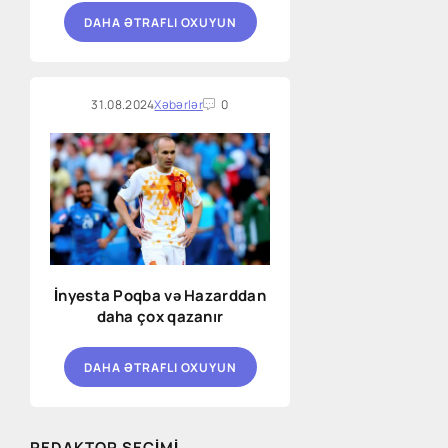
DAHA ƏTRAFLI OXUYUN
31.08.2024
Xəbərlər
0
İnyesta Poqba və Hazarddan
daha çox qazanır
DAHA ƏTRAFLI OXUYUN
REDAKTOR SEÇIMI