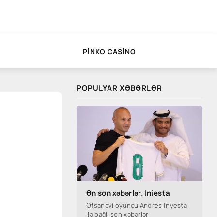
PINKO CASINO
POPULYAR XƏBƏRLƏR
Ən son xəbərlər. Iniesta
Əfsanəvi oyunçu Andres İnyesta
ilə bağlı son xəbərlər