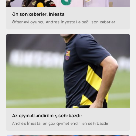
Ən son xəbərlər. Iniesta
Əfsanəvi oyunçu Andres İnyesta ilə bağlı son xəbərlər
Az qiymətləndirilmiş sehrbazdır
Andres İniesta: ən çox qiymətləndirilən sehrbazdır