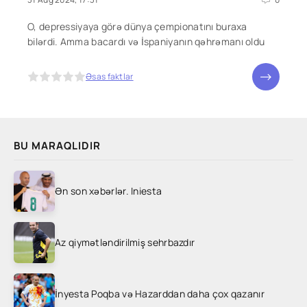
O, depressiyaya görə dünya çempionatını buraxa
bilərdi. Amma bacardı və İspaniyanın qəhrəmanı oldu
5
Əsas faktlar
BU MARAQLIDIR
Ən son xəbərlər. Iniesta
Az qiymətləndirilmiş sehrbazdır
İnyesta Poqba və Hazarddan daha çox qazanır