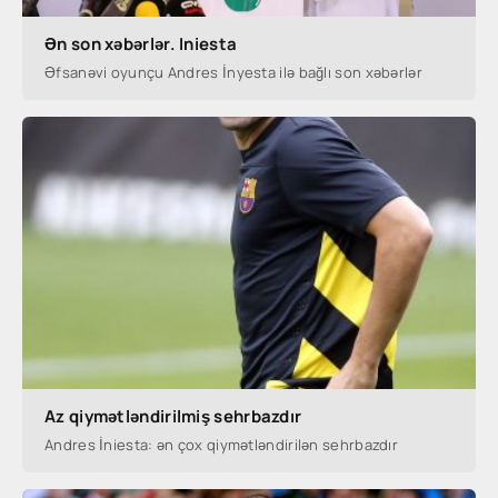
Ən son xəbərlər. Iniesta
Əfsanəvi oyunçu Andres İnyesta ilə bağlı son xəbərlər
Az qiymətləndirilmiş sehrbazdır
Andres İniesta: ən çox qiymətləndirilən sehrbazdır