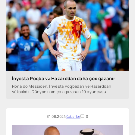
İnyesta Poqba və Hazarddan daha çox qazanır
Ronaldo Messidən, İnyesta Poqbadan və Hazarddan
yüksəkdir. Dünyanın ən çox qazanan 10 oyunçusu
31.08.2024
Xəbərlər
0