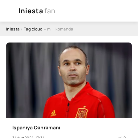
Iniesta
fan
Iniesta
»
Tag cloud
» milli komanda
İspaniya Qəhrəmanı
31 Aug 2024, 17:31
0