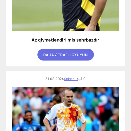
Az qiymətləndirilmiş sehrbazdır
DAHA ƏTRAFLI OXUYUN
31.08.2024
Xəbərlər
0