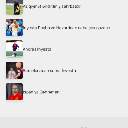
Az qiymətləndirilmiş sehrbazdır
İnyesta Poqba və Hazarddan daha çox qazanır
Andres İnyesta
Barselonadan sonra İnyesta
İspaniya Qəhrəmanı