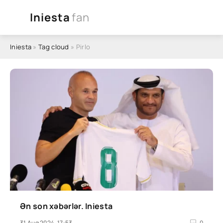
Iniesta
fan
Iniesta
»
Tag cloud
» Pirlo
Ən son xəbərlər. Iniesta
31 Aug 2024, 17:53
0