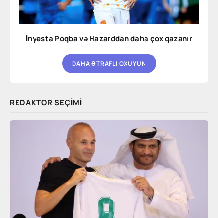
İnyesta Poqba və Hazarddan daha çox qazanır
DAHA ƏTRAFLI OXUYUN
REDAKTOR SEÇIMI