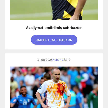
Az qiymətləndirilmiş sehrbazdır
DAHA ƏTRAFLI OXUYUN
31.08.2024
Xəbərlər
0