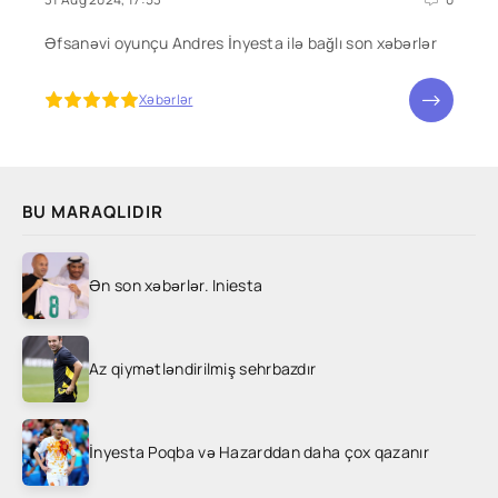
Əfsanəvi oyunçu Andres İnyesta ilə bağlı son xəbərlər
5
Xəbərlər
BU MARAQLIDIR
Ən son xəbərlər. Iniesta
Az qiymətləndirilmiş sehrbazdır
İnyesta Poqba və Hazarddan daha çox qazanır