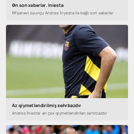
Ən son xəbərlər. Iniesta
Əfsanəvi oyunçu Andres İnyesta ilə bağlı son xəbərlər
Az qiymətləndirilmiş sehrbazdır
Andres İniesta: ən çox qiymətləndirilən sehrbazdır